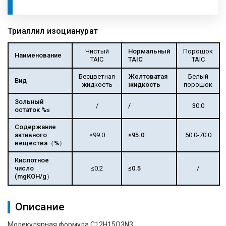
Триаллил изоцианурат
Чистый
Нормальный
Порошок
Наименование
TAIC
TAIC
TAIC
Бесцветная
Желтоватая
Белый
Вид
жидкость
жидкость
порошок
Зольный
/
/
30.0
остаток %≤
Содержание
активного
≥99.0
≥95.0
50.0-70.0
вещества（%）
Кислотное
число
≤0.2
≤0.5
/
(mgKOH/g）
Описание
Молекулярная формула C12H15O3N3