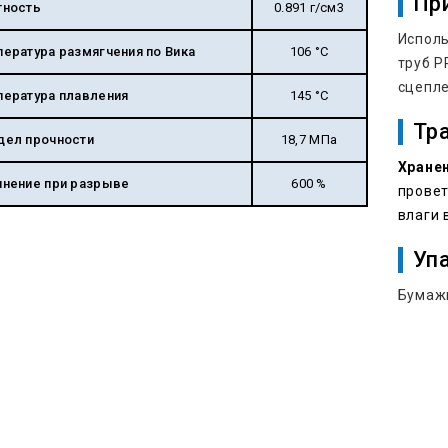
Пр
тность
0.891 г/см3
Исполь
ература размягчения по Вика
106 °С
труб P
сцепл
пература плавления
145 °С
Тр
дел прочности
18,7 МПа
Хране
инение при разрыве
600 %
прове
влаги 
Уп
Бумажн