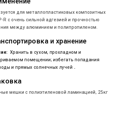
именение
зуется для металлопластиковых композитных
P-R с очень сильной адгезией и прочностью
ения между алюминием и полипропиленом.
анспортировка и хранение
ние:
Хранить в сухом, прохладном и
триваемом помещении; избегать попадания
воды и прямых солнечных лучей．
аковка
ые мешки с полиэтиленовой ламинацией, 25кг