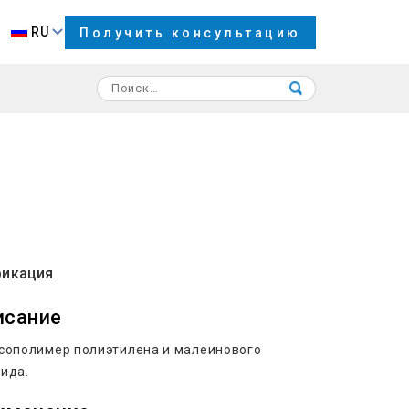
RU
Получить консультацию
икация
исание
сополимер полиэтилена и малеинового
ида.