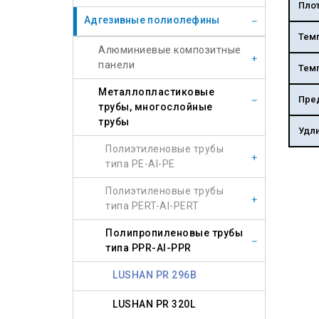
Пло
Адгезивные полиолефины
Темп
Алюминиевые композитные
панели
Тем
Металлопластиковые
Пре
трубы, многослойные
трубы
Удл
Полиэтиленовые трубы
типа PE-Al-PE
Полиэтиленовые трубы
типа PERT-Al-PERT
Полипропиленовые трубы
типа PPR-Al-PPR
LUSHAN PR 296B
LUSHAN PR 320L