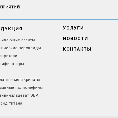
ДПРИЯТИЙ
УСЛУГИ
ОДУКЦИЯ
НОВОСТИ
нивающие агенты
нические пероксиды
КОНТАКТЫ
ворители
тификаторы
латы и метакрилаты
зивные полиолефины
енвинилацетат ЭВА
сид титана